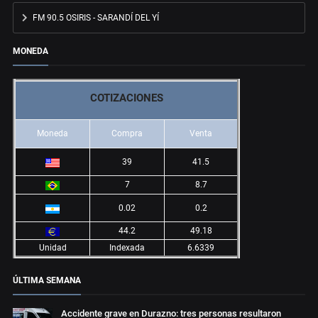
FM 90.5 OSIRIS - SARANDÍ DEL YÍ
MONEDA
COTIZACIONES
Moneda
Compra
Venta
39
41.5
7
8.7
0.02
0.2
44.2
49.18
Unidad
Indexada
6.6339
ÚLTIMA SEMANA
Accidente grave en Durazno: tres personas resultaron