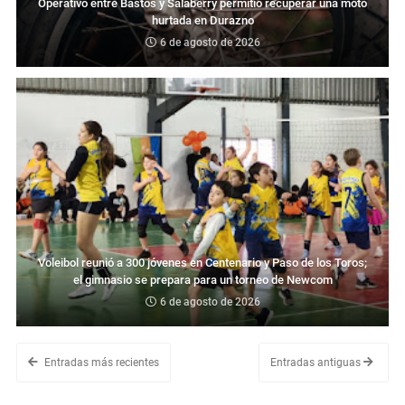
Operativo entre Bastos y Salaberry permitió recuperar una moto
hurtada en Durazno
6 de agosto de 2026
Voleibol reunió a 300 jóvenes en Centenario y Paso de los Toros;
el gimnasio se prepara para un torneo de Newcom
6 de agosto de 2026
Entradas más recientes
Entradas antiguas