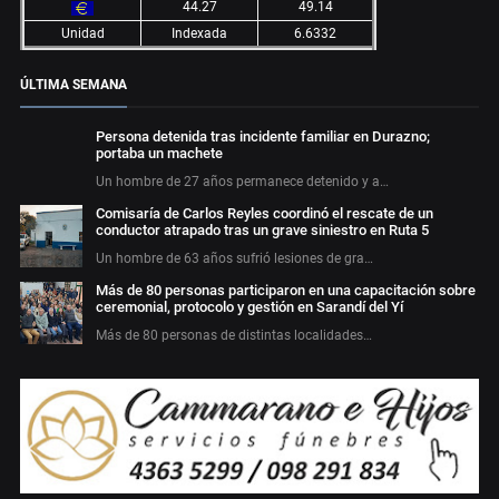
44.27
49.14
Unidad
Indexada
6.6332
ÚLTIMA SEMANA
Persona detenida tras incidente familiar en Durazno;
portaba un machete
Un hombre de 27 años permanece detenido y a…
Comisaría de Carlos Reyles coordinó el rescate de un
conductor atrapado tras un grave siniestro en Ruta 5
Un hombre de 63 años sufrió lesiones de gra…
Más de 80 personas participaron en una capacitación sobre
ceremonial, protocolo y gestión en Sarandí del Yí
Más de 80 personas de distintas localidades…