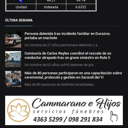
44.27
49.14
Unidad
Indexada
6.6332
ÚLTIMA SEMANA
Persona detenida tras incidente familiar en Durazno;
portaba un machete
Un hombre de 27 años permanece detenido y a…
Comisaría de Carlos Reyles coordinó el rescate de un
conductor atrapado tras un grave siniestro en Ruta 5
Un hombre de 63 años sufrió lesiones de gra…
Más de 80 personas participaron en una capacitación sobre
ceremonial, protocolo y gestión en Sarandí del Yí
Más de 80 personas de distintas localidades…