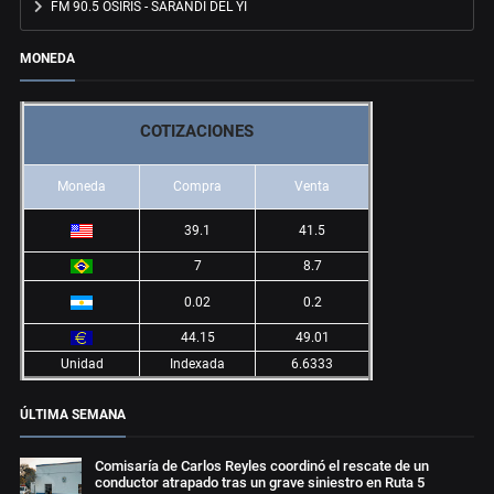
FM 90.5 OSIRIS - SARANDÍ DEL YÍ
MONEDA
COTIZACIONES
Moneda
Compra
Venta
39.1
41.5
7
8.7
0.02
0.2
44.15
49.01
Unidad
Indexada
6.6333
ÚLTIMA SEMANA
Comisaría de Carlos Reyles coordinó el rescate de un
conductor atrapado tras un grave siniestro en Ruta 5