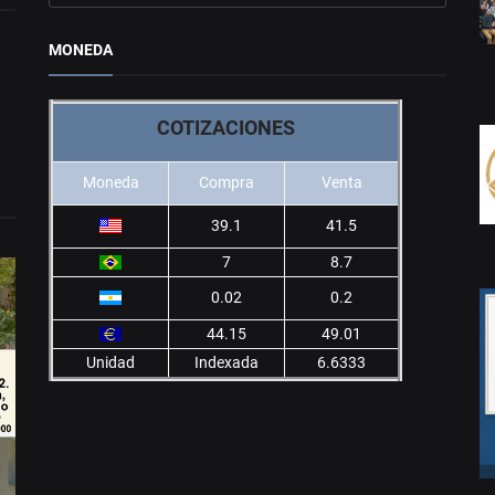
MONEDA
COTIZACIONES
Moneda
Compra
Venta
39.1
41.5
7
8.7
0.02
0.2
44.15
49.01
Unidad
Indexada
6.6333