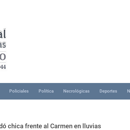
Policiales
Política
Necrológicas
Deportes
N
dó chica frente al Carmen en lluvias