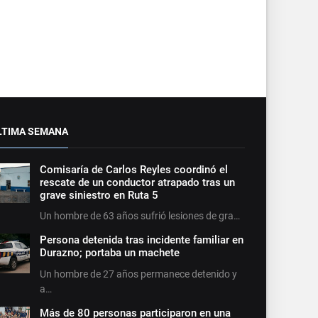
LTIMA SEMANA
Comisaría de Carlos Reyles coordinó el
rescate de un conductor atrapado tras un
grave siniestro en Ruta 5
Un hombre de 63 años sufrió lesiones de gra…
Persona detenida tras incidente familiar en
Durazno; portaba un machete
Un hombre de 27 años permanece detenido y
a…
Más de 80 personas participaron en una