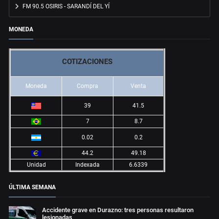
FM 90.5 OSIRIS - SARANDÍ DEL YÍ
MONEDA
COTIZACIONES
Moneda
Compra
Venta
39
41.5
7
8.7
0.02
0.2
44.2
49.18
Unidad
Indexada
6.6339
ÚLTIMA SEMANA
Accidente grave en Durazno: tres personas resultaron
lesionadas