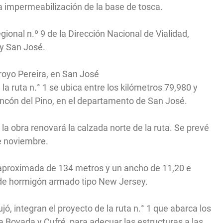
 la impermeabilización de la base de tosca.
gional n.º 9 de la Dirección Nacional de Vialidad,
y San José.
royo Pereira, en San José
la ruta n.° 1 se ubica entre los kilómetros 79,980 y
incón del Pino, en el departamento de San José.
la obra renovará la calzada norte de la ruta. Se prevé
de noviembre.
 aproximada de 134 metros y un ancho de 11,20 e
d de hormigón armado tipo New Jersey.
ó, integran el proyecto de la ruta n.° 1 que abarca los
a Boyada y Cufré, para adecuar las estructuras a las