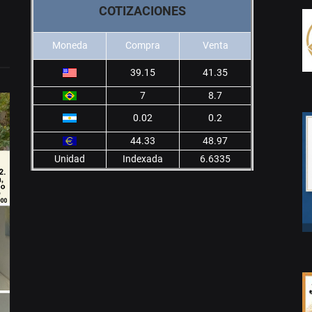
COTIZACIONES
Moneda
Compra
Venta
39.15
41.35
7
8.7
0.02
0.2
44.33
48.97
Unidad
Indexada
6.6335