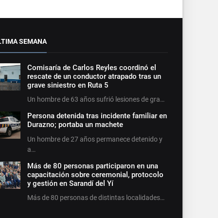
LTIMA SEMANA
Comisaría de Carlos Reyles coordinó el
rescate de un conductor atrapado tras un
grave siniestro en Ruta 5
Un hombre de 63 años sufrió lesiones de gra…
Persona detenida tras incidente familiar en
Durazno; portaba un machete
Un hombre de 27 años permanece detenido y
a…
Más de 80 personas participaron en una
capacitación sobre ceremonial, protocolo
y gestión en Sarandí del Yí
Más de 80 personas de distintas localidades…