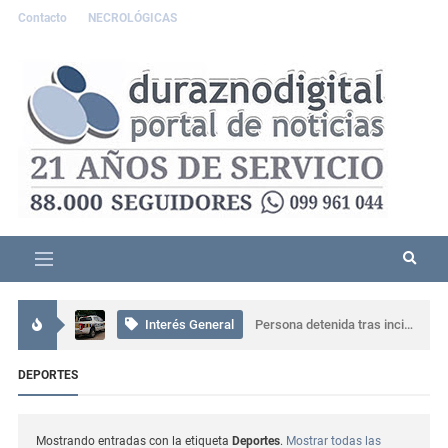
Contacto
NECROLÓGICAS
Interés General
Comisaría de Carlos Reyles coordinó el rescate de un conductor atrapado tras un grave siniestro en Ruta 5
Interés General
Persona detenida tras incidente familiar en Durazno; portaba un machete
Interés General
Más de 80 personas participaron en una capacitación sobre ceremonial, protocolo y gestión en Sarandí del Yí
DEPORTES
Interés General
Accidente grave en Durazno: tres personas resultaron lesionadas
Actualidad
Se presentó muy alterado en una comisaría de Sarandí del Yí, provocó daños y terminó detenido
Mostrando entradas con la etiqueta
Deportes
.
Mostrar todas las