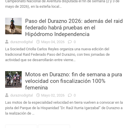
Campeonato Nacional de Aventura disputada el fin de semana (2 y 3 de
mayo de 2026), en la esteña local…
Paso del Durazno 2026: además del raid
federado habrá pruebas en el
Hipódromo Independencia
duraznodigital
Mayo 04, 2026
0
La Sociedad Criolla Carlos Reyles organiza una nueva edición del
tradicional Raid Federado Paso del Durazno, con tres jornadas de
actividad que se desarrollarán entre vierne…
Motos en Durazno: fin de semana a pura
velocidad con fiscalización 100%
femenina
duraznodigital
Mayo 02, 2026
0
Las motos de la especialidad velocidad en tierra vuelven a convocar en la
pista del Parque de la Hispanidad "Dr. Raúl Iturria Igarzabal” de Durazno a
la realización de …