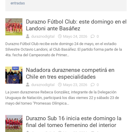
entradas
Interés General
Durazno: murió el conductor que había sufrido un siniestro vial cerca de Carlos Reyles
Durazno Fútbol Club: este domingo en el
Interés General
Masculino condenado en Durazno por porte de arma de fuego en lugares públicos
Landoni ante Basáñez
duraznodigital
Mayo 24, 2026
0
Actualidad
Edil de Durazno advierte que las demoras del servicio forense prolongan la espera de las familias para sepultar a sus seres queridos
Durazno Fútbol Club recibe este domingo 24 de mayo, en el estadio
Silvestre Octavio Landoni, al Club Basáñez. El partido forma parte de la
Actualidad
Intendencia de Durazno destinará a bienestar animal los 272 mil pesos obtenidos en el remate de leña
4ta. fecha del Campeonato de Primer…
Interés General
Condena por agravio a la autoridad y daños en dependencia policial duraznense
Nadadora duraznense competirá en
Chile en tres especialidades
duraznodigital
Mayo 23, 2026
0
La joven duraznense Rebeca González, integrante de la Delegación
Uruguaya de Natación, participará los días viernes 22 y sábado 23 de
mayo del torneo "Promesas Olímpica…
Durazno Sub 16 inicia este domingo la
final del torneo femenino del interior