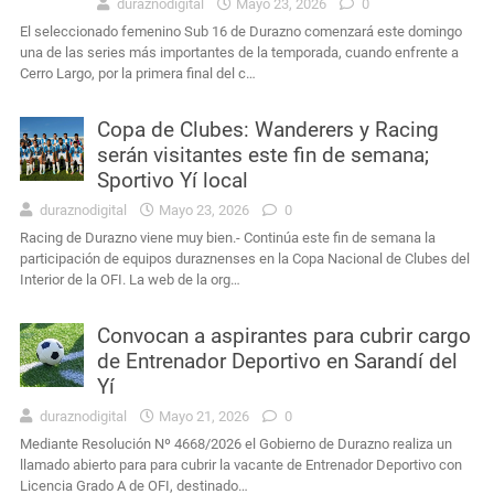
duraznodigital
Mayo 23, 2026
0
El seleccionado femenino Sub 16 de Durazno comenzará este domingo
una de las series más importantes de la temporada, cuando enfrente a
Cerro Largo, por la primera final del c…
Copa de Clubes: Wanderers y Racing
serán visitantes este fin de semana;
Sportivo Yí local
duraznodigital
Mayo 23, 2026
0
Racing de Durazno viene muy bien.- Continúa este fin de semana la
participación de equipos duraznenses en la Copa Nacional de Clubes del
Interior de la OFI. La web de la org…
Convocan a aspirantes para cubrir cargo
de Entrenador Deportivo en Sarandí del
Yí
duraznodigital
Mayo 21, 2026
0
Mediante Resolución Nº 4668/2026 el Gobierno de Durazno realiza un
llamado abierto para para cubrir la vacante de Entrenador Deportivo con
Licencia Grado A de OFI, destinado…