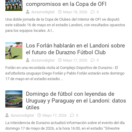
compromisos en la Copa de OFI
duraznodigital
Mayo 18, 2026
0
Una doble jornada de la Copa de Clubes del Interior de OFI se disputó
este sábado 16 de mayo en el estadio Landoni, con resultados opuestos
para los equipos locales. A l…
Los Forlán hablarán en el Landoni sobre
el futuro de Durazno Fútbol Club
duraznodigital
Mayo 17, 2026
0
Forlán en una recordada visita al Complejo Deportivo de Durazno.- El
exfutbolista uruguayo Diego Forlán y Pablo Forlán estarán este domingo
17 de mayo en el estadio estadio …
Domingo de fútbol con leyendas de
Uruguay y Paraguay en el Landoni: datos
útiles
duraznodigital
Mayo 17, 2026
0
La Intendencia de Durazno actualizó información sobre el evento del día
domingo 17 de mayo de 2026, a la hora 16:00, en el estadio “Silvestre