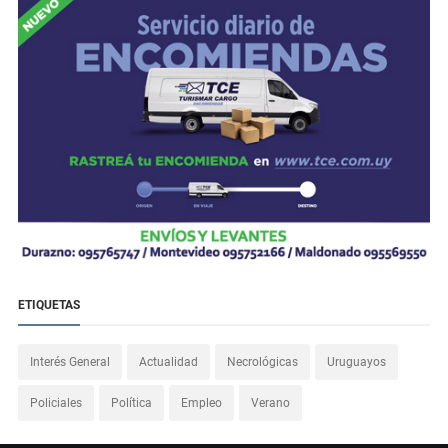
ETIQUETAS
Interés General
Actualidad
Necrológicas
Uruguayos
Policiales
Política
Empleo
Verano