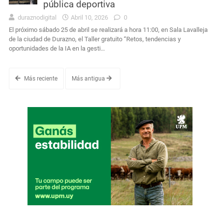
pública deportiva
duraznodigital
Abril 10, 2026
0
El próximo sábado 25 de abril se realizará a hora 11:00, en Sala Lavalleja
de la ciudad de Durazno, el Taller gratuito “Retos, tendencias y
oportunidades de la IA en la gesti…
Más reciente
Más antigua