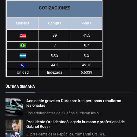
COTIZACIONES
Moneda
Compra
Venta
39
41.5
7
8.7
0.02
0.2
44.2
49.18
Unidad
Indexada
6.6339
ÚLTIMA SEMANA
Accidente grave en Durazno: tres personas resultaron
lesionadas
Dos adolescentes de 17 años sufrieron lesio…
Presidente Orsi destacó legado humano y profesional de
Gabriel Rossi
El presidente de la República, Yamandú Orsi, as…