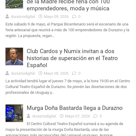
de la Madre recibe feria con 100
emprendedores, moda y música
duraznodigital
Mayo 09, 2026
0
Este sábado 9 de mayo, el Parque Bicentenario será el escenario de una
feria artesanal que reunirá a más de 100 emprendedores de Durazno y la
región. La propuesta, organ…
Club Cardos y Numix invitan a dos
historias de superación en el Teatro
Español
duraznodigital
Mayo 08, 2026
0
La actividad tendrá lugar el jueves 7 de mayo, a la hora 19:00 en el Centro
Cultural Teatro Español de Durazno. Se prevén las disertaciones de dos
profesionales de Uruguay y…
Murga Doña Bastarda llega a Durazno
duraznodigital
Mayo 07, 2026
0
El Centro Cultural Teatro Español sumará a su agenda de
mayo la presentación de la murga Doña Bastarda, una de las
agrupaciones más reconocidas del carnaval uruguayo. Aunque…