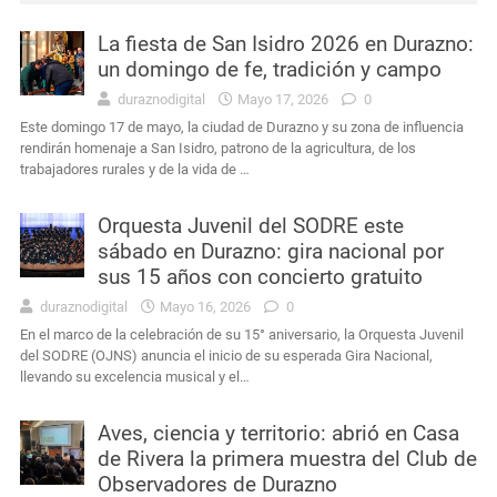
La fiesta de San Isidro 2026 en Durazno:
Interés General
Durazno: murió el conductor que había sufrido un siniestro vial cerca de Carlos Reyles
un domingo de fe, tradición y campo
duraznodigital
Mayo 17, 2026
0
Interés General
Masculino condenado en Durazno por porte de arma de fuego en lugares públicos
Este domingo 17 de mayo, la ciudad de Durazno y su zona de influencia
rendirán homenaje a San Isidro, patrono de la agricultura, de los
Actualidad
Intendencia de Durazno destinará a bienestar animal los 272 mil pesos obtenidos en el remate de leña
trabajadores rurales y de la vida de …
Interés General
Condena por agravio a la autoridad y daños en dependencia policial duraznense
Orquesta Juvenil del SODRE este
sábado en Durazno: gira nacional por
Actualidad
Ayçaguer elevó un planteamiento al jefe de Policía y directores de la Intendencia
sus 15 años con concierto gratuito
duraznodigital
Mayo 16, 2026
0
En el marco de la celebración de su 15° aniversario, la Orquesta Juvenil
del SODRE (OJNS) anuncia el inicio de su esperada Gira Nacional,
llevando su excelencia musical y el…
Aves, ciencia y territorio: abrió en Casa
de Rivera la primera muestra del Club de
Observadores de Durazno