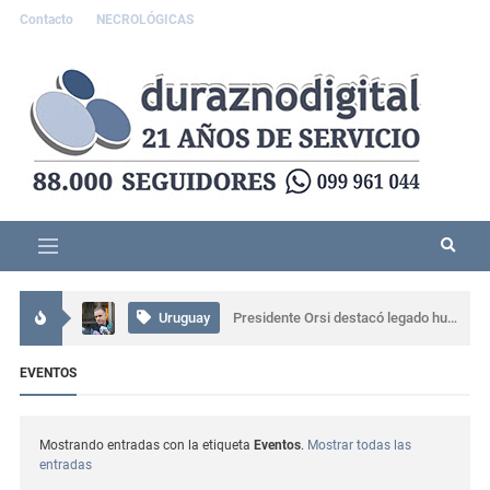
Contacto
NECROLÓGICAS
Interés General
Accidente grave en Durazno: tres personas resultaron lesionadas
Uruguay
Presidente Orsi destacó legado humano y profesional de Gabriel Rossi
Uruguay
CTI neonatal en Rivera evitará traslados de recién nacidos en el norte del país
EVENTOS
Interés General
Comisaría de Carlos Reyles coordinó el rescate de un conductor atrapado tras un grave siniestro en Ruta 5
Mostrando entradas con la etiqueta
Eventos
.
Mostrar todas las
entradas
Actualidad
Se presentó muy alterado en una comisaría de Sarandí del Yí, provocó daños y terminó detenido