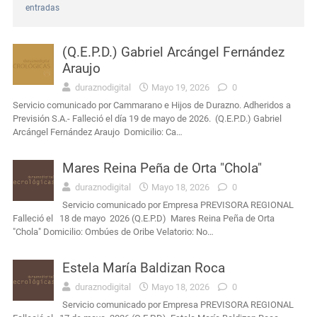
entradas
Interés General
Durazno: murió el conductor que había sufrido un siniestro vial cerca de Carlos Reyles
(Q.E.P.D.) Gabriel Arcángel Fernández
Uruguay
Presidente Orsi destacó legado humano y profesional de Gabriel Rossi
Araujo
duraznodigital
Mayo 19, 2026
0
Uruguay
CTI neonatal en Rivera evitará traslados de recién nacidos en el norte del país
Servicio comunicado por Cammarano e Hijos de Durazno. Adheridos a
Previsión S.A.- Falleció el día 19 de mayo de 2026. (Q.E.P.D.) Gabriel
Interés General
Masculino condenado en Durazno por porte de arma de fuego en lugares públicos
Arcángel Fernández Araujo Domicilio: Ca…
Actualidad
Intendencia de Durazno destinará a bienestar animal los 272 mil pesos obtenidos en el remate de leña
Mares Reina Peña de Orta "Chola"
duraznodigital
Mayo 18, 2026
0
Interés General
Condena por agravio a la autoridad y daños en dependencia policial duraznense
Servicio comunicado por Empresa PREVISORA REGIONAL
Falleció el 18 de mayo 2026 (Q.E.P.D) Mares Reina Peña de Orta
"Chola" Domicilio: Ombúes de Oribe Velatorio: No…
Estela María Baldizan Roca
duraznodigital
Mayo 18, 2026
0
Servicio comunicado por Empresa PREVISORA REGIONAL