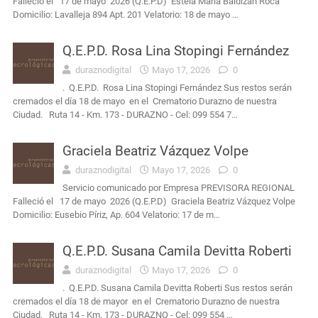
Falleció el 17 de mayo 2026 (Q.E.P.D) Estela María Baldizan Roca
Domicilio: Lavalleja 894 Apt. 201 Velatorio: 18 de mayo …
Q.E.P.D. Rosa Lina Stopingi Fernández
duraznodigital
Mayo 17, 2026
0
. Q.E.P.D. Rosa Lina Stopingi Fernández Sus restos serán
cremados el día 18 de mayo en el Crematorio Durazno de nuestra
Ciudad. Ruta 14 - Km. 173 - DURAZNO - Cel: 099 554 7…
Graciela Beatriz Vázquez Volpe
duraznodigital
Mayo 17, 2026
0
Servicio comunicado por Empresa PREVISORA REGIONAL
Falleció el 17 de mayo 2026 (Q.E.P.D) Graciela Beatriz Vázquez Volpe
Domicilio: Eusebio Píriz, Ap. 604 Velatorio: 17 de m…
Q.E.P.D. Susana Camila Devitta Roberti
duraznodigital
Mayo 17, 2026
0
. Q.E.P.D. Susana Camila Devitta Roberti Sus restos serán
cremados el día 18 de mayor en el Crematorio Durazno de nuestra
Ciudad. Ruta 14 - Km. 173 - DURAZNO - Cel: 099 554 …