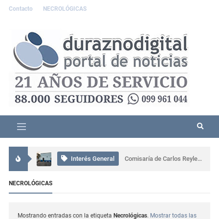
Contacto
NECROLÓGICAS
Interés General
Accidente grave en Durazno: tres personas resultaron lesionadas
Interés General
Comisaría de Carlos Reyles coordinó el rescate de un conductor atrapado tras un grave siniestro en Ruta 5
Interés General
Más de 80 personas participaron en una capacitación sobre ceremonial, protocolo y gestión en Sarandí del Yí
NECROLÓGICAS
Actualidad
Se presentó muy alterado en una comisaría de Sarandí del Yí, provocó daños y terminó detenido
Mostrando entradas con la etiqueta
Necrológicas
.
Mostrar todas las