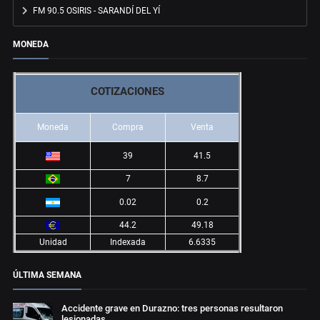
FM 90.5 OSIRIS - SARANDÍ DEL YÍ
MONEDA
COTIZACIONES
Moneda
Compra
Venta
39
41.5
7
8.7
0.02
0.2
44.2
49.18
Unidad
Indexada
6.6335
ÚLTIMA SEMANA
Accidente grave en Durazno: tres personas resultaron
lesionadas