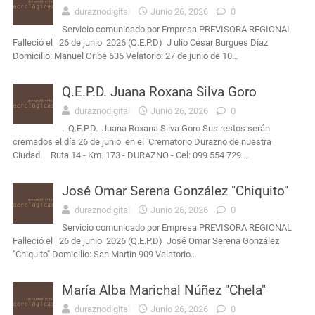
duraznodigital
Junio 26, 2026
0
Servicio comunicado por Empresa PREVISORA REGIONAL
Falleció el 26 de junio 2026 (Q.E.P.D) J ulio César Burgues Díaz
Domicilio: Manuel Oribe 636 Velatorio: 27 de junio de 10…
Q.E.P.D. Juana Roxana Silva Goro
duraznodigital
Junio 26, 2026
0
. Q.E.P.D. Juana Roxana Silva Goro Sus restos serán
cremados el día 26 de junio en el Crematorio Durazno de nuestra
Ciudad. Ruta 14 - Km. 173 - DURAZNO - Cel: 099 554 729 …
José Omar Serena González "Chiquito"
duraznodigital
Junio 26, 2026
0
Servicio comunicado por Empresa PREVISORA REGIONAL
Falleció el 26 de junio 2026 (Q.E.P.D) José Omar Serena González
"Chiquito" Domicilio: San Martin 909 Velatorio…
María Alba Marichal Núñez "Chela"
duraznodigital
Junio 26, 2026
0