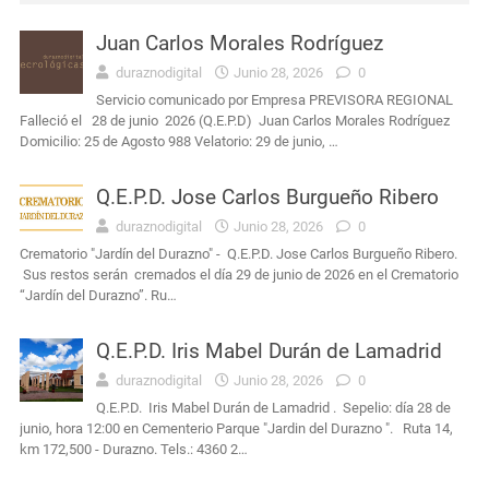
Juan Carlos Morales Rodríguez
Interés General
Durazno: murió el conductor que había sufrido un siniestro vial cerca de Carlos Reyles
duraznodigital
Junio 28, 2026
0
Servicio comunicado por Empresa PREVISORA REGIONAL
Interés General
Masculino condenado en Durazno por porte de arma de fuego en lugares públicos
Falleció el 28 de junio 2026 (Q.E.P.D) Juan Carlos Morales Rodríguez
Domicilio: 25 de Agosto 988 Velatorio: 29 de junio, …
Actualidad
Intendencia de Durazno destinará a bienestar animal los 272 mil pesos obtenidos en el remate de leña
Q.E.P.D. Jose Carlos Burgueño Ribero
Interés General
Condena por agravio a la autoridad y daños en dependencia policial duraznense
duraznodigital
Junio 28, 2026
0
Crematorio "Jardín del Durazno" - Q.E.P.D. Jose Carlos Burgueño Ribero.
Actualidad
Ayçaguer elevó un planteamiento al jefe de Policía y directores de la Intendencia
Sus restos serán cremados el día 29 de junio de 2026 en el Crematorio
“Jardín del Durazno”. Ru…
Q.E.P.D. Iris Mabel Durán de Lamadrid
duraznodigital
Junio 28, 2026
0
Q.E.P.D. Iris Mabel Durán de Lamadrid . Sepelio: día 28 de
junio, hora 12:00 en Cementerio Parque "Jardin del Durazno ". Ruta 14,
km 172,500 - Durazno. Tels.: 4360 2…