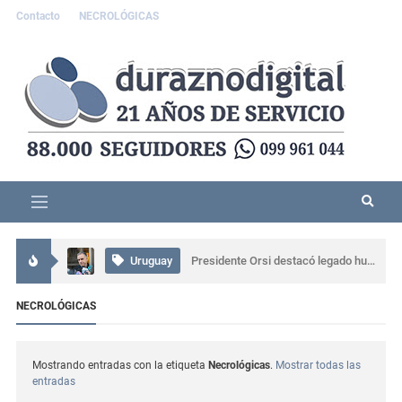
Contacto
NECROLÓGICAS
Interés General
Accidente grave en Durazno: tres personas resultaron lesionadas
Uruguay
Presidente Orsi destacó legado humano y profesional de Gabriel Rossi
Uruguay
CTI neonatal en Rivera evitará traslados de recién nacidos en el norte del país
NECROLÓGICAS
Interés General
Comisaría de Carlos Reyles coordinó el rescate de un conductor atrapado tras un grave siniestro en Ruta 5
Mostrando entradas con la etiqueta
Necrológicas
.
Mostrar todas las
entradas
Actualidad
Se presentó muy alterado en una comisaría de Sarandí del Yí, provocó daños y terminó detenido