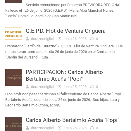
Servicio comunicado por Empresa PREVISORA REGIONAL
Falleció el 26 de junio 2026 (Q.E.P.D) María Alba Marichal Núñez
"Chela" Domicilio: Zorrilla de San Martín 839 …
Q.E.P.D. Flot de Ventura Origuera
duraznodigital
Junio 26, 2026
0
Crematorio "Jardín del Durazno" - Q.E.P.D. Flot de Ventura Origuera. Sus
restos serán cremados el día 26 de junio de 2026 en el Crematorio
“Jardín del Durazno”. Ruta …
PARTICIPACIÓN: Carlos Alberto
Bertalmio Acuña "Popi"
duraznodigital
Junio 25, 2026
0
C on profundo pesar participan el fallecimiento de Carlos Alberto “Popi”
Bertalmio Acuña, ocurrido el día 24 de junio de 2026. Sus hijos, Lara y
Leonardo Bertalmio Crosa, acom…
Carlos Alberto Bertalmío Acuña "Popi"
duraznodigital
Junio 25, 2026
0