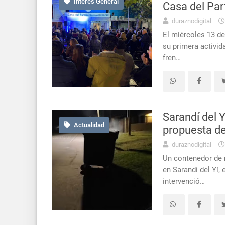
Interés General
Casa del Par
duraznodigital
El miércoles 13 de
su primera activid
fren…
Sarandí del 
Actualidad
propuesta de
duraznodigital
Un contenedor de r
en Sarandí del Yí, 
intervenció…