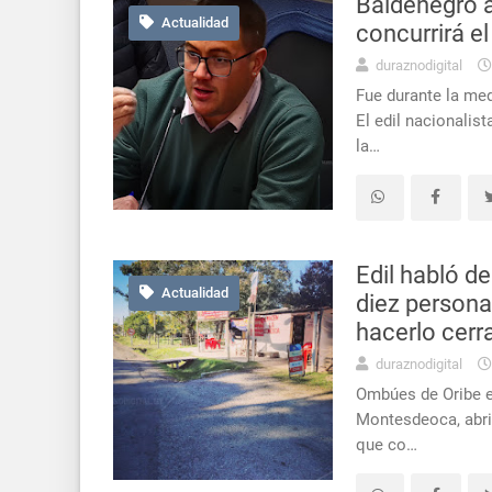
Baldenegro a
Actualidad
concurrirá el
duraznodigital
Fue durante la med
El edil nacionalis
la…
Edil habló d
Actualidad
diez person
hacerlo cerr
duraznodigital
Ombúes de Oribe en
Montesdeoca, abri
que co…