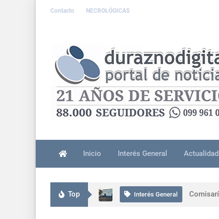
Contacto
NECROLÓGICAS
Inicio
Interés General
Actualidad
Persona 
Interés General
Top
Comisarí
Interés General
Más de 8
Interés General