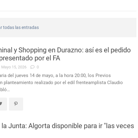
muy alterado en una comisaría de Sarandí del Yí, provocó daños y 
r todas las entradas
o condenado en Durazno por porte de arma de fuego en lugares pú
ó el conductor que había sufrido un siniestro vial cerca de Carlos
inal y Shopping en Durazno: así es el pedido
presentado por el FA
Mayo 15, 2026
0
aria del jueves 14 de mayo, a la hora 20:00, los Previos
e Durazno prepara la Nostalgia Gaucha y los festejos por la Indep
planteamiento realizado por el edil frenteamplista Claudio
abló…
olicía de Durazno reconoció a 30 funcionarios en el 196º aniversa
de Durazno destinará a bienestar animal los 272 mil pesos obtenido
 la Junta: Algorta disponible para ir "las veces