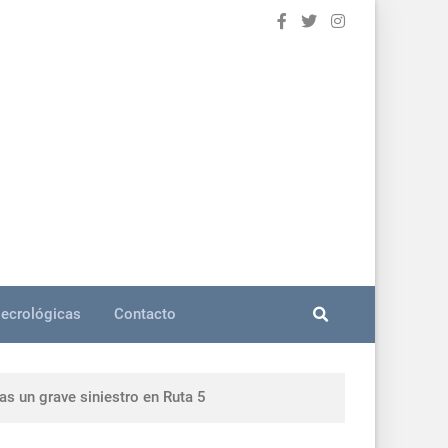
ecrológicas
Contacto
as un grave siniestro en Ruta 5
ocolo y gestión en Sarandí del Yí