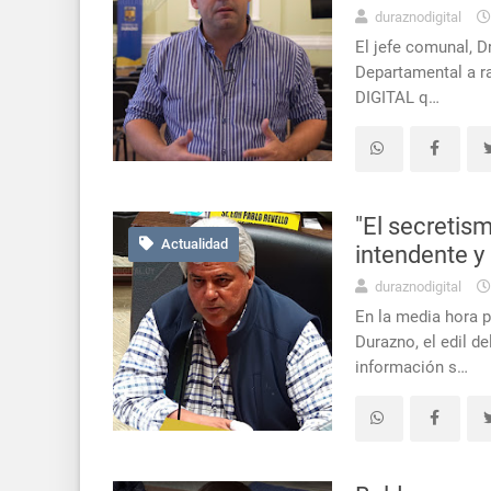
duraznodigital
El jefe comunal, Dr
Departamental a r
DIGITAL q…
"El secretis
Actualidad
intendente y 
duraznodigital
En la media hora p
Durazno, el edil d
información s…