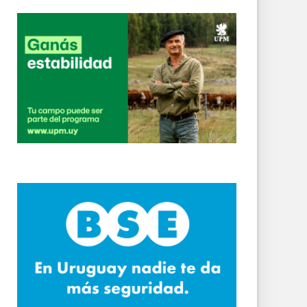
terminó detenido
blicos
 Reyles
Edil de Durazno advierte que las demoras del servicio forense prolongan la espera de las familias para sepultar a sus seres queridos
endencia para el 24 y 25 de agosto
rio de su creación
s en el remate de leña