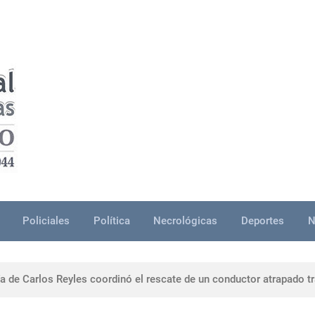
Policiales
Política
Necrológicas
Deportes
N
detenida tras incidente familiar en Durazno; portaba un machete
a de Carlos Reyles coordinó el rescate de un conductor atrapado tr
0 personas participaron en una capacitación sobre ceremonial, prot