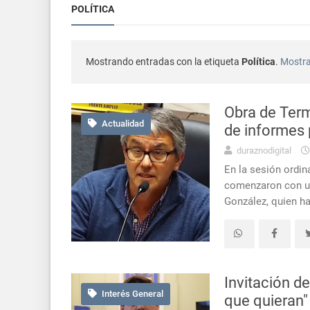
POLÍTICA
Se presentó 
Actualidad
Mostrando entradas con la etiqueta
Política
.
Mostra
Masculin
Interés General
Durazno: muri
Actualidad
Obra de Term
Actualidad
de informes 
Actualidad
duraznodigital
En la sesión ordin
Intendencia d
Actualidad
comenzaron con un 
González, quien h
Jefatura de P
Actualidad
Intendencia 
Actualidad
Invitación de
Interés General
que quieran"