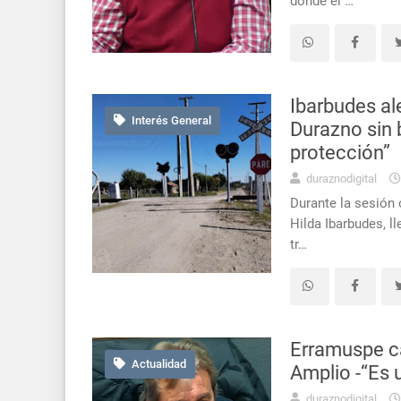
donde el …
Ibarbudes ale
Interés General
Durazno sin 
protección”
duraznodigital
Durante la sesión o
Hilda Ibarbudes, l
tr…
Erramuspe ca
Actualidad
Amplio -“Es u
duraznodigital