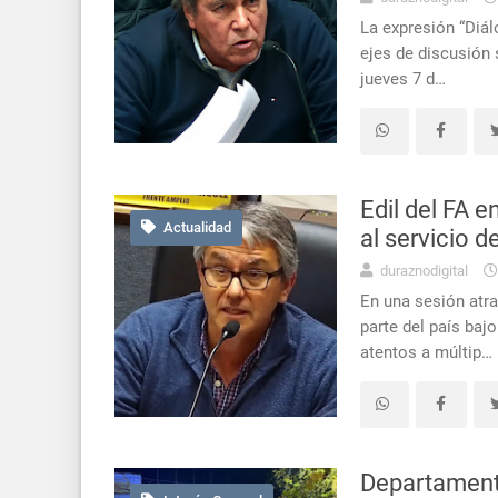
La expresión “Diál
ejes de discusión 
jueves 7 d…
Edil del FA 
Actualidad
al servicio 
duraznodigital
En una sesión atr
parte del país ba
atentos a múltip…
Departamental