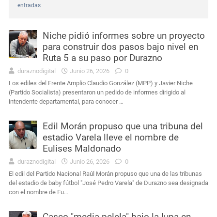
entradas
Uruguay
CTI neonatal en Rivera evitará traslados de recién nacidos en el norte del país
Niche pidió informes sobre un proyecto
Actualidad
Se presentó muy alterado en una comisaría de Sarandí del Yí, provocó daños y terminó detenido
para construir dos pasos bajo nivel en
Ruta 5 a su paso por Durazno
Interés General
Durazno: murió el conductor que había sufrido un siniestro vial cerca de Carlos Reyles
duraznodigital
Junio 26, 2026
0
Los ediles del Frente Amplio Claudio González (MPP) y Javier Niche
Interés General
Masculino condenado en Durazno por porte de arma de fuego en lugares públicos
(Partido Socialista) presentaron un pedido de informes dirigido al
intendente departamental, para conocer …
Actualidad
Intendencia de Durazno destinará a bienestar animal los 272 mil pesos obtenidos en el remate de leña
Edil Morán propuso que una tribuna del
Interés General
Condena por agravio a la autoridad y daños en dependencia policial duraznense
estadio Varela lleve el nombre de
Eulises Maldonado
duraznodigital
Junio 26, 2026
0
El edil del Partido Nacional Raúl Morán propuso que una de las tribunas
del estadio de baby fútbol "José Pedro Varela" de Durazno sea designada
con el nombre de Eu…
Casco "media pelela" bajo la lupa en