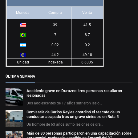
Moneda
Compra
Venta
39
41.5
7
8.7
0.02
0.2
44.2
49.18
Unidad
Indexada
6.6335
ÚLTIMA SEMANA
Accidente grave en Durazno: tres personas resultaron
lesionadas
Dos adolescentes de 17 años sufrieron lesio…
Comisaría de Carlos Reyles coordinó el rescate de un
conductor atrapado tras un grave siniestro en Ruta 5
Un hombre de 63 años sufrió lesiones de gra…
Más de 80 personas participaron en una capacitación sobre
ceremonial, protocolo y gestión en Sarandí del Yí