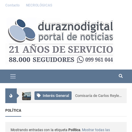
Contacto
NECROLÓGICAS
Interés General
Accidente grave en Durazno: tres personas resultaron lesionadas
Interés General
Comisaría de Carlos Reyles coordinó el rescate de un conductor atrapado tras un grave siniestro en Ruta 5
Interés General
Más de 80 personas participaron en una capacitación sobre ceremonial, protocolo y gestión en Sarandí del Yí
POLÍTICA
Uruguay
Presidente Orsi destacó legado humano y profesional de Gabriel Rossi
Mostrando entradas con la etiqueta
Política
.
Mostrar todas las