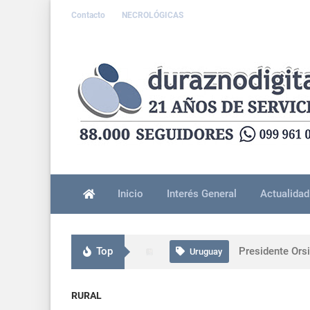
Contacto
NECROLÓGICAS
Inicio
Interés General
Actualidad
Accident
Interés General
Top
Presidente Ors
Uruguay
CTI neonatal en
Uruguay
RURAL