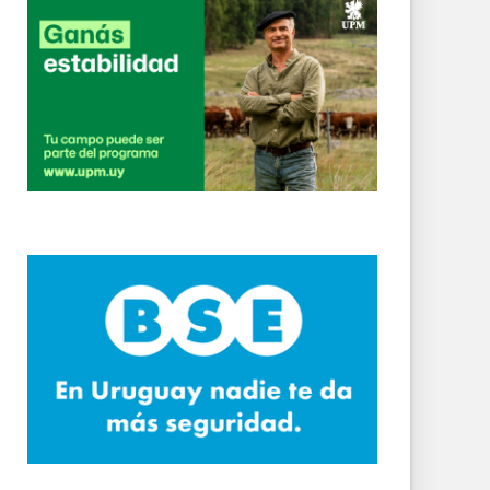
as un grave siniestro en Ruta 5
terminó detenido
rlos Reyles
blicos
s en el remate de leña
ense
a