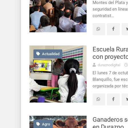
Montes del Plata y
seguridad en línea
contratist…
Escuela Rur
Actualidad
con proyect
duraznodigital
El lunes 7 de octu
Blanquillo, fue es
organizada por té
Ganaderos se
Agro
en Durazno