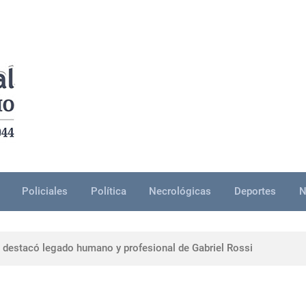
Policiales
Política
Necrológicas
Deportes
N
e grave en Durazno: tres personas resultaron lesionadas
i destacó legado humano y profesional de Gabriel Rossi
 Rivera evitará traslados de recién nacidos en el norte del país