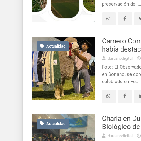
preservación del …
Carnero Cor
Actualidad
había desta
duraznodigital
Foto: El Observado
en Soriano, se co
celebrado en Pe…
Charla en Du
Actualidad
Biológico de
duraznodigital