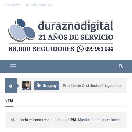
Contacto
NECROLÓGICAS
Interés General
Accidente grave en Durazno: tres personas resultaron lesionadas
Uruguay
Presidente Orsi destacó legado humano y profesional de Gabriel Rossi
Uruguay
CTI neonatal en Rivera evitará traslados de recién nacidos en el norte del país
UPM
Interés General
Comisaría de Carlos Reyles coordinó el rescate de un conductor atrapado tras un grave siniestro en Ruta 5
Mostrando entradas con la etiqueta
UPM
.
Mostrar todas las entradas
Actualidad
Se presentó muy alterado en una comisaría de Sarandí del Yí, provocó daños y terminó detenido