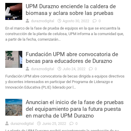
UPM Durazno enciende la caldera de
biomasa y aclara sobre las pruebas
Interés General
Durazno: murió el conductor que había sufrido un siniestro vial cerca de Carlos Reyles
duraznodigital
Agosto 30, 2022
0
Interés General
Masculino condenado en Durazno por porte de arma de fuego en lugares públicos
En el marco de la fase de prueba de equipos en la que se encuentra la
construcción de la planta de celulosa, UPM informa a la comunidad que,
a partir de la fecha, comenzarán…
Actualidad
Intendencia de Durazno destinará a bienestar animal los 272 mil pesos obtenidos en el remate de leña
Fundación UPM abre convocatoria de
Interés General
Condena por agravio a la autoridad y daños en dependencia policial duraznense
becas para educadores de Durazno
duraznodigital
Julio 24, 2022
0
Actualidad
Ayçaguer elevó un planteamiento al jefe de Policía y directores de la Intendencia
Fundación UPM abre convocatoria de becas dirigida a equipos directivos
y docentes interesados en participar del Programa de Liderazgo e
Innovación Educativa (PLIE) liderado por l…
Anuncian el inicio de la fase de pruebas
del equipamiento para la futura puesta
en marcha de UPM Durazno
duraznodigital
Junio 25, 2022
0
La planta de UPM Durazno recibió recientemente la aprobación de su