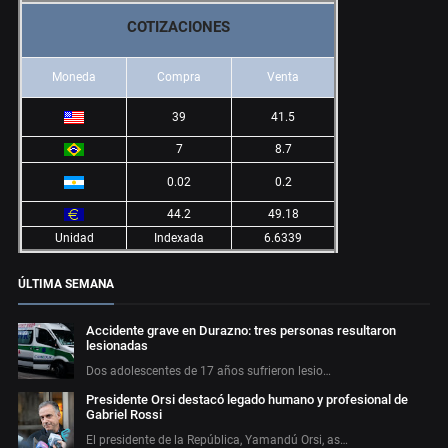
COTIZACIONES
Moneda
Compra
Venta
39
41.5
7
8.7
0.02
0.2
44.2
49.18
Unidad
Indexada
6.6339
ÚLTIMA SEMANA
Accidente grave en Durazno: tres personas resultaron
lesionadas
Dos adolescentes de 17 años sufrieron lesio…
Presidente Orsi destacó legado humano y profesional de
Gabriel Rossi
El presidente de la República, Yamandú Orsi, as…