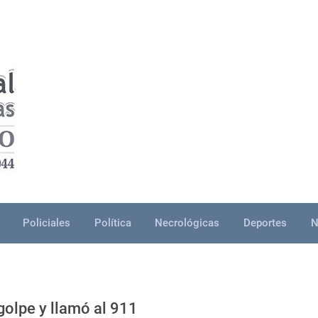
Policiales
Política
Necrológicas
Deportes
N
 golpe y llamó al 911