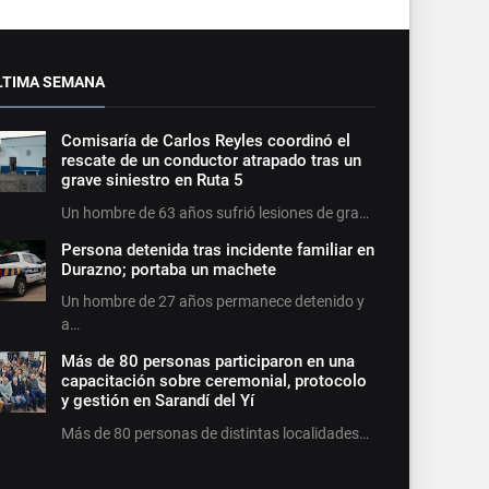
LTIMA SEMANA
Comisaría de Carlos Reyles coordinó el
rescate de un conductor atrapado tras un
grave siniestro en Ruta 5
Un hombre de 63 años sufrió lesiones de gra…
Persona detenida tras incidente familiar en
Durazno; portaba un machete
Un hombre de 27 años permanece detenido y
a…
Más de 80 personas participaron en una
capacitación sobre ceremonial, protocolo
y gestión en Sarandí del Yí
Más de 80 personas de distintas localidades…