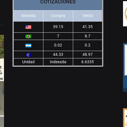
COTIZACIONES
Moneda
Compra
Venta
39.15
41.35
7
8.7
0.02
0.2
44.33
48.97
Unidad
Indexada
6.6335