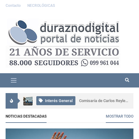
Contacto
NECROLÓGICAS
Interés General
Persona detenida tras incidente familiar en Durazno; portaba un machete
Interés General
Comisaría de Carlos Reyles coordinó el rescate de un conductor atrapado tras un grave siniestro en Ruta 5
Interés General
Más de 80 personas participaron en una capacitación sobre ceremonial, protocolo y gestión en Sarandí del Yí
NOTICIAS DESTACADAS
MOSTRAR TODO
Actualidad
Se presentó muy alterado en una comisaría de Sarandí del Yí, provocó daños y terminó detenido