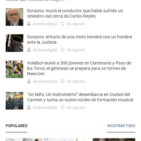
Durazno: murió el conductor que había sufrido un
siniestro vial cerca de Carlos Reyles
duraznodigital
06-Agosto
Durazno: el hurto de una moto terminó con un hombre
ante la Justicia
duraznodigital
06-Agosto
Voleibol reunió a 300 jóvenes en Centenario y Paso de
los Toros; el gimnasio se prepara para un torneo de
Newcom
duraznodigital
06-Agosto
“Un Niño, Un Instrumento” desembarca en Ciudad del
Carmen y suma un nuevo núcleo de formación musical
duraznodigital
06-Agosto
POPULARES
MOSTRAR TODO