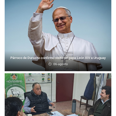
Interés General
Masculino condenado en Durazno por porte de arma de fuego en lugares públicos
Actualidad
Edil de Durazno advierte que las demoras del servicio forense prolongan la espera de las familias para sepultar a sus seres queridos
Actualidad
Intendencia de Durazno prepara la Nostalgia Gaucha y los festejos por la Independencia para el 24 y 25 de agosto
Actualidad
Jefatura de Policía de Durazno reconoció a 30 funcionarios en el 196º aniversario de su creación
Párroco de Durazno confirmó visita del papa León XIV a Uruguay
Interés General
Condena por agravio a la autoridad y daños en dependencia policial duraznense
06-agosto
Actualidad
Ayçaguer elevó un planteamiento al jefe de Policía y directores de la Intendencia