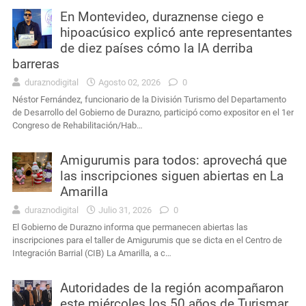
En Montevideo, duraznense ciego e
hipoacúsico explicó ante representantes
de diez países cómo la IA derriba
barreras
duraznodigital
Agosto 02, 2026
0
Néstor Fernández, funcionario de la División Turismo del Departamento
de Desarrollo del Gobierno de Durazno, participó como expositor en el 1er
Congreso de Rehabilitación/Hab…
Amigurumis para todos: aprovechá que
las inscripciones siguen abiertas en La
Amarilla
duraznodigital
Julio 31, 2026
0
El Gobierno de Durazno informa que permanecen abiertas las
inscripciones para el taller de Amigurumis que se dicta en el Centro de
Integración Barrial (CIB) La Amarilla, a c…
Autoridades de la región acompañaron
este miércoles los 50 años de Turismar