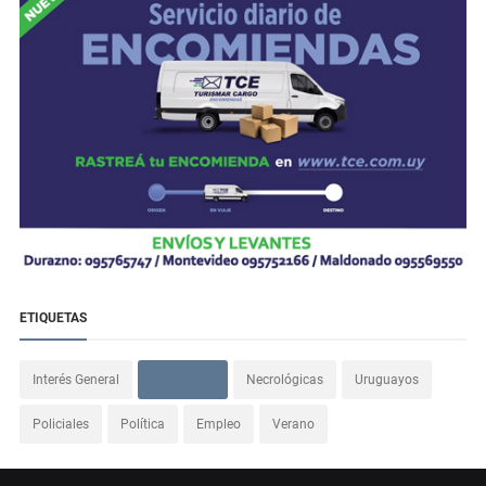
ETIQUETAS
Interés General
Actualidad
Necrológicas
Uruguayos
Policiales
Política
Empleo
Verano