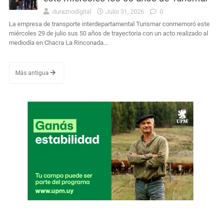
duraznodigital
Julio 31, 2026
0
La empresa de transporte interdepartamental Turismar conmemoró este
miércoles 29 de julio sus 50 años de trayectoria con un acto realizado al
mediodía en Chacra La Rinconada…
Más antigua