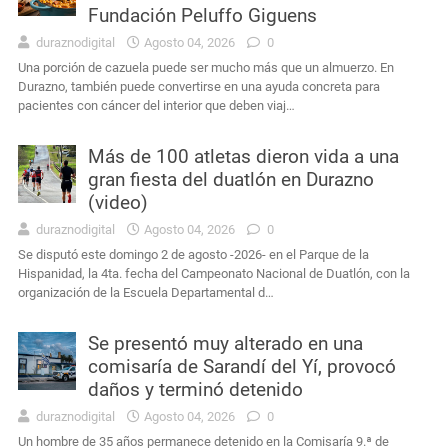
Fundación Peluffo Giguens
duraznodigital
Agosto 04, 2026
0
Una porción de cazuela puede ser mucho más que un almuerzo. En
Durazno, también puede convertirse en una ayuda concreta para
pacientes con cáncer del interior que deben viaj…
Más de 100 atletas dieron vida a una
gran fiesta del duatlón en Durazno
(video)
duraznodigital
Agosto 04, 2026
0
Se disputó este domingo 2 de agosto -2026- en el Parque de la
Hispanidad, la 4ta. fecha del Campeonato Nacional de Duatlón, con la
organización de la Escuela Departamental d…
Se presentó muy alterado en una
comisaría de Sarandí del Yí, provocó
daños y terminó detenido
duraznodigital
Agosto 04, 2026
0
Un hombre de 35 años permanece detenido en la Comisaría 9.ª de