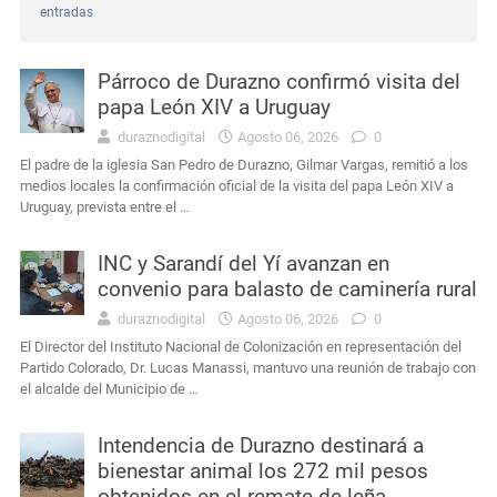
entradas
Interés General
Masculino condenado en Durazno por porte de arma de fuego en lugares públicos
Párroco de Durazno confirmó visita del
Actualidad
Edil de Durazno advierte que las demoras del servicio forense prolongan la espera de las familias para sepultar a sus seres queridos
papa León XIV a Uruguay
duraznodigital
Agosto 06, 2026
0
Actualidad
Jefatura de Policía de Durazno reconoció a 30 funcionarios en el 196º aniversario de su creación
El padre de la iglesia San Pedro de Durazno, Gilmar Vargas, remitió a los
medios locales la confirmación oficial de la visita del papa León XIV a
Actualidad
Intendencia de Durazno prepara la Nostalgia Gaucha y los festejos por la Independencia para el 24 y 25 de agosto
Uruguay, prevista entre el …
Interés General
Condena por agravio a la autoridad y daños en dependencia policial duraznense
INC y Sarandí del Yí avanzan en
convenio para balasto de caminería rural
Actualidad
Ayçaguer elevó un planteamiento al jefe de Policía y directores de la Intendencia
duraznodigital
Agosto 06, 2026
0
El Director del Instituto Nacional de Colonización en representación del
Partido Colorado, Dr. Lucas Manassi, mantuvo una reunión de trabajo con
el alcalde del Municipio de …
Intendencia de Durazno destinará a
bienestar animal los 272 mil pesos
obtenidos en el remate de leña