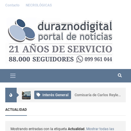
Contacto
NECROLÓGICAS
Interés General
Persona detenida tras incidente familiar en Durazno; portaba un machete
Interés General
Comisaría de Carlos Reyles coordinó el rescate de un conductor atrapado tras un grave siniestro en Ruta 5
Interés General
Más de 80 personas participaron en una capacitación sobre ceremonial, protocolo y gestión en Sarandí del Yí
ACTUALIDAD
Actualidad
Se presentó muy alterado en una comisaría de Sarandí del Yí, provocó daños y terminó detenido
Mostrando entradas con la etiqueta
Actualidad
.
Mostrar todas las