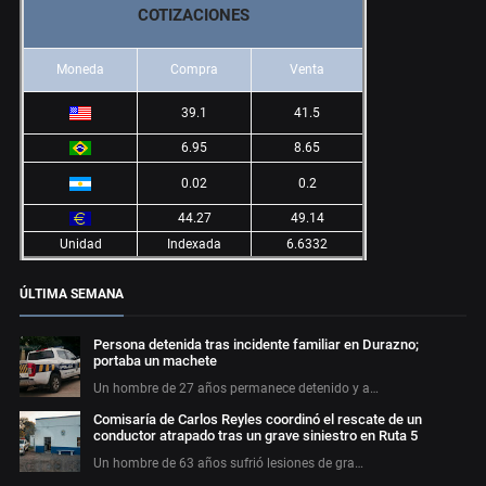
COTIZACIONES
Moneda
Compra
Venta
39.1
41.5
6.95
8.65
0.02
0.2
44.27
49.14
Unidad
Indexada
6.6332
ÚLTIMA SEMANA
Persona detenida tras incidente familiar en Durazno;
portaba un machete
Un hombre de 27 años permanece detenido y a…
Comisaría de Carlos Reyles coordinó el rescate de un
conductor atrapado tras un grave siniestro en Ruta 5
Un hombre de 63 años sufrió lesiones de gra…