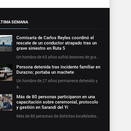
LTIMA SEMANA
Comisaría de Carlos Reyles coordinó el
rescate de un conductor atrapado tras un
grave siniestro en Ruta 5
Un hombre de 63 años sufrió lesiones de gra…
Persona detenida tras incidente familiar en
Durazno; portaba un machete
Un hombre de 27 años permanece detenido y
a…
Más de 80 personas participaron en una
capacitación sobre ceremonial, protocolo
y gestión en Sarandí del Yí
Más de 80 personas de distintas localidades…