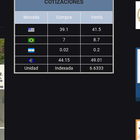
COTIZACIONES
Moneda
Compra
Venta
39.1
41.5
7
8.7
0.02
0.2
44.15
49.01
Unidad
Indexada
6.6333