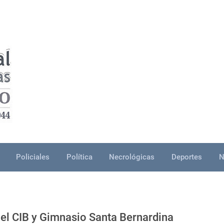
Policiales
Política
Necrológicas
Deportes
N
 el CIB y Gimnasio Santa Bernardina