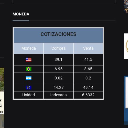
MONEDA
COTIZACIONES
Moneda
Compra
Venta
39.1
41.5
6.95
8.65
0.02
0.2
44.27
49.14
Unidad
Indexada
6.6332