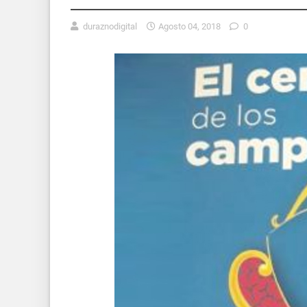
duraznodigital
Agosto 04, 2018
0