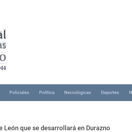
Policiales
Política
Necrológicas
Deportes
N
e León que se desarrollará en Durazno