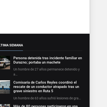
LTIMA SEMANA
Persona detenida tras incidente familiar en
Durazno; portaba un machete
Un hombre de 27 años permanece detenido y
a…
Comisaría de Carlos Reyles coordinó el
rescate de un conductor atrapado tras un
grave siniestro en Ruta 5
Un hombre de 63 años sufrió lesiones de gra…
Más de 80 personas participaron en una