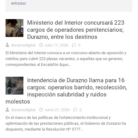
entradas
Interés General
Masculino condenado en Durazno por porte de arma de fuego en lugares públicos
Ministerio del Interior concursará 223
Actualidad
Edil de Durazno advierte que las demoras del servicio forense prolongan la espera de las familias para sepultar a sus seres queridos
cargos de operadores penitenciarios;
Durazno, entre los destinos
Actualidad
Intendencia de Durazno prepara la Nostalgia Gaucha y los festejos por la Independencia para el 24 y 25 de agosto
duraznodigital
Julio 17, 2026
0
El Ministerio del Interior convoca a un concurso abierto de oposición y
Actualidad
Jefatura de Policía de Durazno reconoció a 30 funcionarios en el 196º aniversario de su creación
méritos para cubrir 223 plazas vacantes, o aquellas que se generen,
correspondientes al Escalafón &quo…
Interés General
Condena por agravio a la autoridad y daños en dependencia policial duraznense
Intendencia de Durazno llama para 16
Actualidad
Ayçaguer elevó un planteamiento al jefe de Policía y directores de la Intendencia
cargos: operarios barrido, recolección,
inspección salubridad y ruidos
molestos
duraznodigital
Junio 27, 2026
0
En el marco de las políticas de fortalecimiento institucional y
optimización de las prestaciones públicas, el Gobierno de Durazno ha
dispuesto, mediante la Resolución Nº 5777…