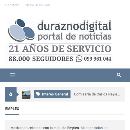
Contacto
NECROLÓGICAS
Interés General
Persona detenida tras incidente familiar en Durazno; portaba un machete
Interés General
Comisaría de Carlos Reyles coordinó el rescate de un conductor atrapado tras un grave siniestro en Ruta 5
Interés General
Más de 80 personas participaron en una capacitación sobre ceremonial, protocolo y gestión en Sarandí del Yí
EMPLEO
Actualidad
Se presentó muy alterado en una comisaría de Sarandí del Yí, provocó daños y terminó detenido
Mostrando entradas con la etiqueta
Empleo
.
Mostrar todas las