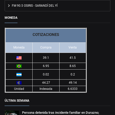
FM 90.5 OSIRIS - SARANDÍ DEL YÍ
MONEDA
COTIZACIONES
Moneda
Compra
Venta
39.1
41.5
6.95
8.65
0.02
0.2
44.27
49.14
Unidad
Indexada
6.6333
ÚLTIMA SEMANA
Persona detenida tras incidente familiar en Durazno;