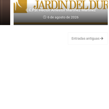
Q.E.P.D. Héctor Amestor Martínez Martínez
6 de agosto de 2026
Entradas antiguas