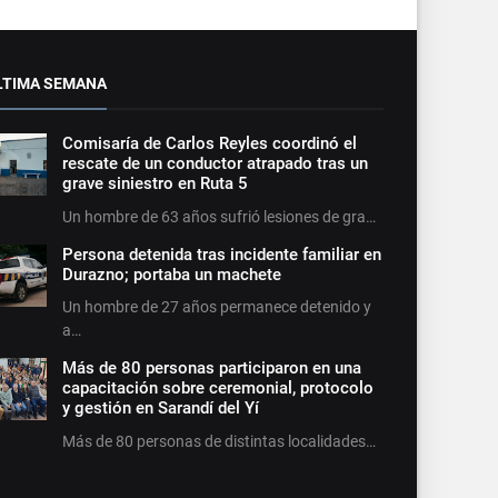
LTIMA SEMANA
Comisaría de Carlos Reyles coordinó el
rescate de un conductor atrapado tras un
grave siniestro en Ruta 5
Un hombre de 63 años sufrió lesiones de gra…
Persona detenida tras incidente familiar en
Durazno; portaba un machete
Un hombre de 27 años permanece detenido y
a…
Más de 80 personas participaron en una
capacitación sobre ceremonial, protocolo
y gestión en Sarandí del Yí
Más de 80 personas de distintas localidades…