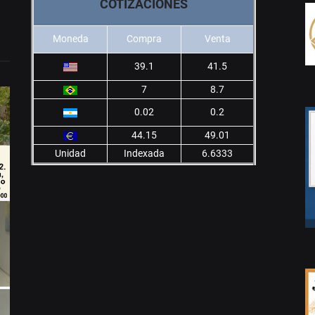
COTIZACIONES
Moneda
Compra
Venta
39.1
41.5
7
8.7
0.02
0.2
44.15
49.01
Unidad
Indexada
6.6333