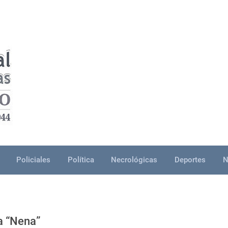
Policiales
Política
Necrológicas
Deportes
N
a “Nena”