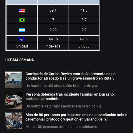
39.1
41.5
7
8.7
0.02
0.2
44.15
49.01
Unidad
Indexada
6.6333
ÚLTIMA SEMANA
Comisaría de Carlos Reyles coordinó el rescate de un
conductor atrapado tras un grave siniestro en Ruta 5
Un hombre de 63 años sufrió lesiones de gra…
Persona detenida tras incidente familiar en Durazno;
portaba un machete
Un hombre de 27 años permanece detenido y a…
Más de 80 personas participaron en una capacitación sobre
ceremonial, protocolo y gestión en Sarandí del Yí
Más de 80 personas de distintas localidades…