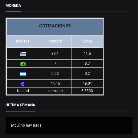
MONEDA
COTIZACIONES
Moneda
Compra
Venta
39.1
41.5
7
8.7
0.02
0.2
44.15
49.01
Unidad
Indexada
6.6333
ÚLTIMA SEMANA
¡Aquí no hay nada!