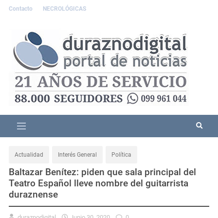
Contacto
NECROLÓGICAS
Actualidad
Interés General
Política
Baltazar Benítez: piden que sala principal del
Teatro Español lleve nombre del guitarrista
duraznense
duraznodigital
Junio 30, 2020
0