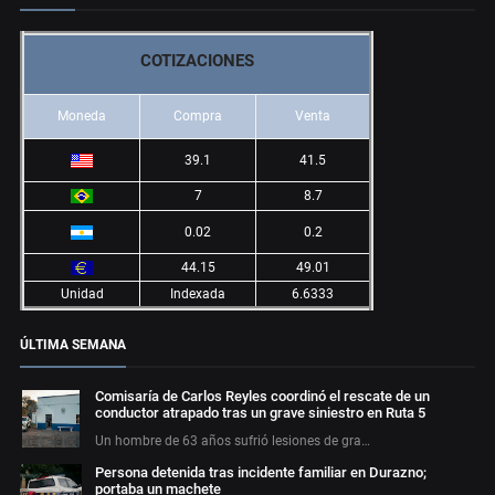
COTIZACIONES
Moneda
Compra
Venta
39.1
41.5
7
8.7
0.02
0.2
44.15
49.01
Unidad
Indexada
6.6333
ÚLTIMA SEMANA
Comisaría de Carlos Reyles coordinó el rescate de un
conductor atrapado tras un grave siniestro en Ruta 5
Un hombre de 63 años sufrió lesiones de gra…
Persona detenida tras incidente familiar en Durazno;
portaba un machete