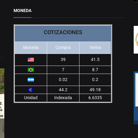
MONEDA
COTIZACIONES
Moneda
Compra
Venta
39
41.5
7
8.7
0.02
0.2
44.2
49.18
Unidad
Indexada
6.6335