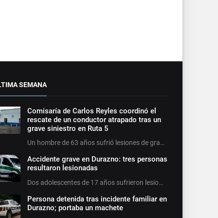
LTIMA SEMANA
Comisaría de Carlos Reyles coordinó el
rescate de un conductor atrapado tras un
grave siniestro en Ruta 5
Un hombre de 63 años sufrió lesiones de gra…
Accidente grave en Durazno: tres personas
resultaron lesionadas
Dos adolescentes de 17 años sufrieron lesio…
Persona detenida tras incidente familiar en
Durazno; portaba un machete