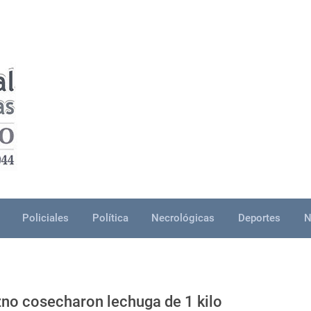
Policiales
Política
Necrológicas
Deportes
N
zno cosecharon lechuga de 1 kilo