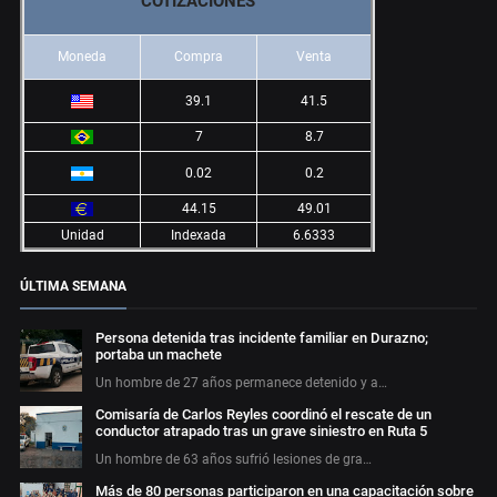
COTIZACIONES
Moneda
Compra
Venta
39.1
41.5
7
8.7
0.02
0.2
44.15
49.01
Unidad
Indexada
6.6333
ÚLTIMA SEMANA
Persona detenida tras incidente familiar en Durazno;
portaba un machete
Un hombre de 27 años permanece detenido y a…
Comisaría de Carlos Reyles coordinó el rescate de un
conductor atrapado tras un grave siniestro en Ruta 5
Un hombre de 63 años sufrió lesiones de gra…
Más de 80 personas participaron en una capacitación sobre