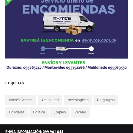
ETIQUETAS
Interés General
Actualidad
Necrológicas
Uruguayos
Policiales
Política
Empleo
Verano
ENVÍA INFORMACIÓN: 099 961 044