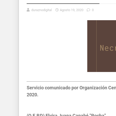
duraznodigital
Agosto 19, 2020
0
Servicio comunicado por Organización Cent
2020.
(Q.E.P.D) Elvira Juana Canabé "Pocha"