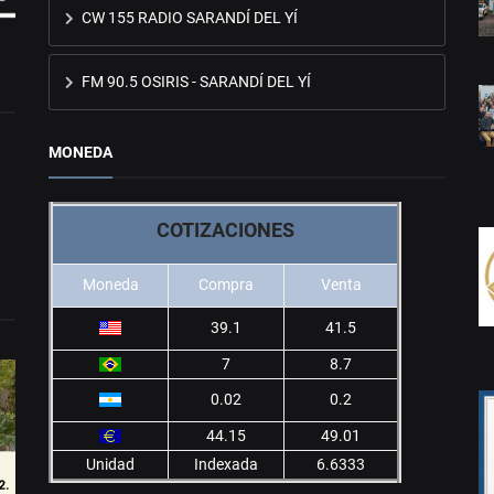
CW 155 RADIO SARANDÍ DEL YÍ
FM 90.5 OSIRIS - SARANDÍ DEL YÍ
MONEDA
COTIZACIONES
Moneda
Compra
Venta
39.1
41.5
7
8.7
0.02
0.2
44.15
49.01
Unidad
Indexada
6.6333