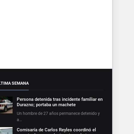
LTIMA SEMANA
Persona detenida tras incidente familiar en
Durazno; portaba un machete
Un hombre de 27 años permanece detenido y
a…
Comisaría de Carlos Reyles coordinó el