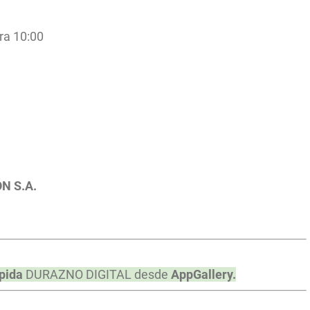
ra 10:00
ÓN S.A.
pida
DURAZNO DIGITAL desde
AppGallery.