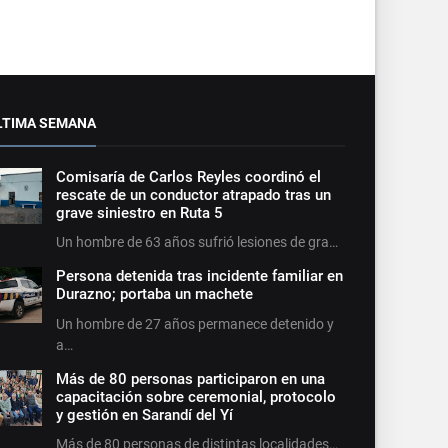
LTIMA SEMANA
Comisaría de Carlos Reyles coordinó el
rescate de un conductor atrapado tras un
grave siniestro en Ruta 5
Un hombre de 63 años sufrió lesiones de gra…
Persona detenida tras incidente familiar en
Durazno; portaba un machete
Un hombre de 27 años permanece detenido y
a…
Más de 80 personas participaron en una
capacitación sobre ceremonial, protocolo
y gestión en Sarandí del Yí
Más de 80 personas de distintas localidades…