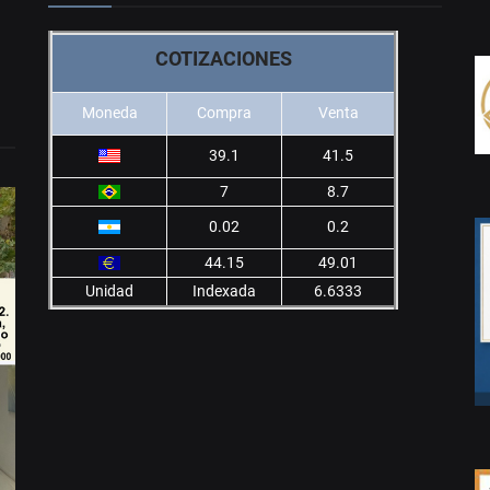
COTIZACIONES
Moneda
Compra
Venta
39.1
41.5
7
8.7
0.02
0.2
44.15
49.01
Unidad
Indexada
6.6333