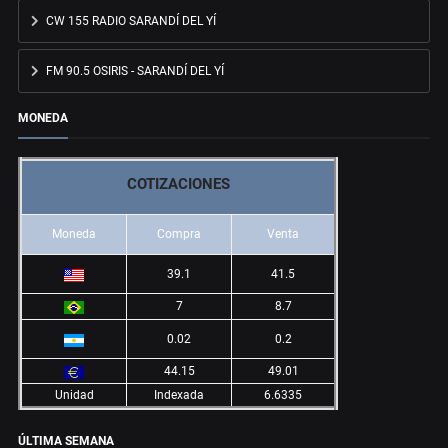
CW 155 RADIO SARANDÍ DEL YÍ
FM 90.5 OSIRIS - SARANDÍ DEL YÍ
MONEDA
COTIZACIONES
Moneda
Compra
Venta
39.1
41.5
7
8.7
0.02
0.2
44.15
49.01
Unidad
Indexada
6.6335
ÚLTIMA SEMANA