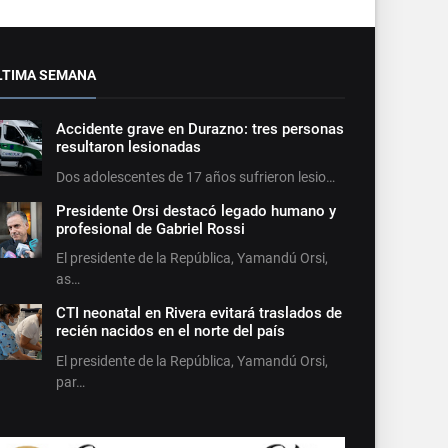
LTIMA SEMANA
Accidente grave en Durazno: tres personas
resultaron lesionadas
Dos adolescentes de 17 años sufrieron lesio…
Presidente Orsi destacó legado humano y
profesional de Gabriel Rossi
El presidente de la República, Yamandú Orsi,
as…
CTI neonatal en Rivera evitará traslados de
recién nacidos en el norte del país
El presidente de la República, Yamandú Orsi,
par…