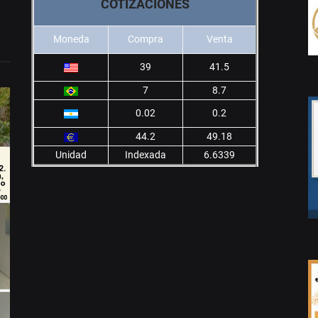
COTIZACIONES
Moneda
Compra
Venta
39
41.5
7
8.7
0.02
0.2
44.2
49.18
Unidad
Indexada
6.6339