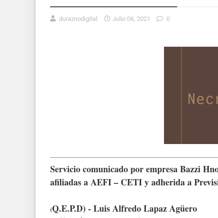
duraznodigital
Julio 06, 2021
0
Servicio comunicado por empresa Bazzi Hnos
afiliadas a AEFI – CETI y adherida a Previsi
Q.E.P.D) - Luis Alfredo Lapaz Agüero
(