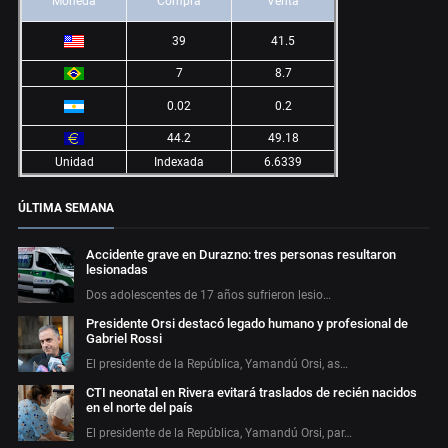
Moneda
Compra
Venta
39
41.5
7
8.7
0.02
0.2
44.2
49.18
Unidad
Indexada
6.6339
ÚLTIMA SEMANA
Accidente grave en Durazno: tres personas resultaron
lesionadas
Dos adolescentes de 17 años sufrieron lesio…
Presidente Orsi destacó legado humano y profesional de
Gabriel Rossi
El presidente de la República, Yamandú Orsi, as…
CTI neonatal en Rivera evitará traslados de recién nacidos
en el norte del país
El presidente de la República, Yamandú Orsi, par…