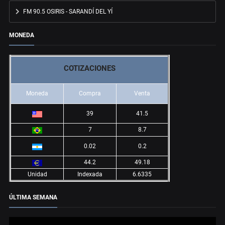
FM 90.5 OSIRIS - SARANDÍ DEL YÍ
MONEDA
COTIZACIONES
Moneda
Compra
Venta
39
41.5
7
8.7
0.02
0.2
44.2
49.18
Unidad
Indexada
6.6335
ÚLTIMA SEMANA