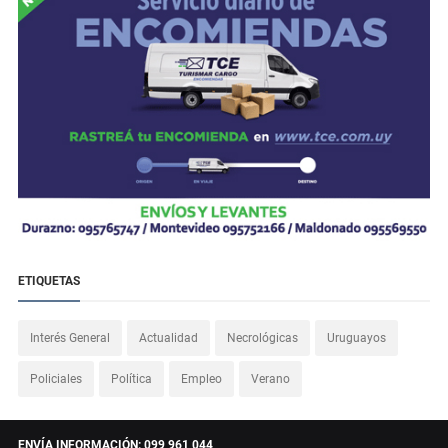
ETIQUETAS
Interés General
Actualidad
Necrológicas
Uruguayos
Policiales
Política
Empleo
Verano
ENVÍA INFORMACIÓN: 099 961 044