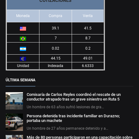
COTIZACIONES
Moneda
Compra
Venta
39.1
41.5
7
8.7
0.02
0.2
44.15
49.01
Unidad
Indexada
6.6333
ÚLTIMA SEMANA
Comisaría de Carlos Reyles coordinó el rescate de un
conductor atrapado tras un grave siniestro en Ruta 5
Un hombre de 63 años sufrió lesiones de gra…
Persona detenida tras incidente familiar en Durazno;
portaba un machete
Un hombre de 27 años permanece detenido y a…
Más de 80 personas participaron en una capacitación sobre