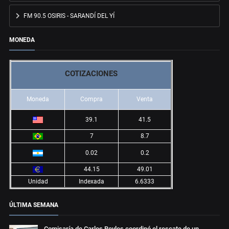
FM 90.5 OSIRIS - SARANDÍ DEL YÍ
MONEDA
COTIZACIONES
Moneda
Compra
Venta
39.1
41.5
7
8.7
0.02
0.2
44.15
49.01
Unidad
Indexada
6.6333
ÚLTIMA SEMANA
Comisaría de Carlos Reyles coordinó el rescate de un