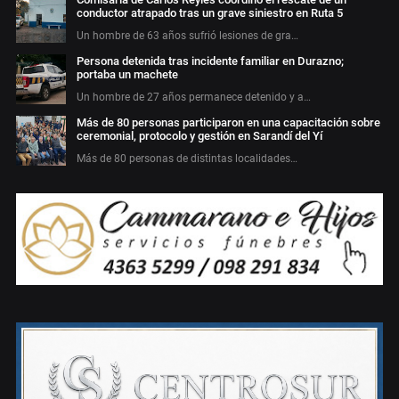
conductor atrapado tras un grave siniestro en Ruta 5
Un hombre de 63 años sufrió lesiones de gra…
Persona detenida tras incidente familiar en Durazno;
portaba un machete
Un hombre de 27 años permanece detenido y a…
Más de 80 personas participaron en una capacitación sobre
ceremonial, protocolo y gestión en Sarandí del Yí
Más de 80 personas de distintas localidades…