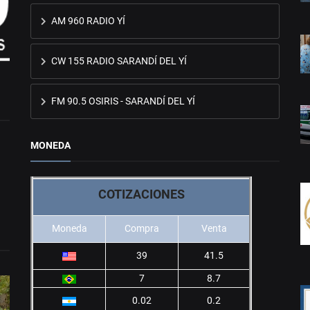
AM 960 RADIO YÍ
CW 155 RADIO SARANDÍ DEL YÍ
FM 90.5 OSIRIS - SARANDÍ DEL YÍ
MONEDA
COTIZACIONES
Moneda
Compra
Venta
39
41.5
7
8.7
0.02
0.2