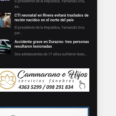
El presidente de la República, Yamandú Orsi,
as…
CTI neonatal en Rivera evitará traslados de
recién nacidos en el norte del país
El presidente de la República, Yamandú Orsi,
par…
Accidente grave en Durazno: tres personas
resultaron lesionadas
Dos adolescentes de 17 años sufrieron lesio…