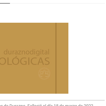
 de Durazno. Falleció el día 18 de marzo de 2022.