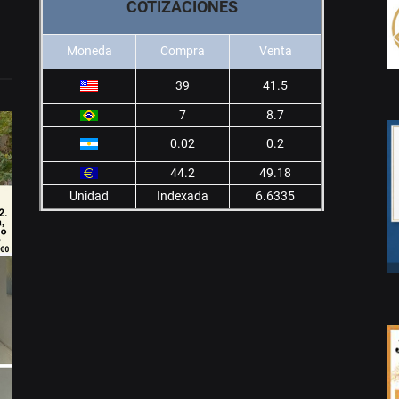
COTIZACIONES
Moneda
Compra
Venta
39
41.5
7
8.7
0.02
0.2
44.2
49.18
Unidad
Indexada
6.6335