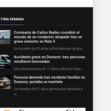
LTIMA SEMANA
Comisaría de Carlos Reyles coordinó el
rescate de un conductor atrapado tras un
grave siniestro en Ruta 5
Un hombre de 63 años sufrió lesiones de gra…
Accidente grave en Durazno: tres personas
resultaron lesionadas
Dos adolescentes de 17 años sufrieron lesio…
Persona detenida tras incidente familiar en
Durazno; portaba un machete
Un hombre de 27 años permanece detenido y
a…