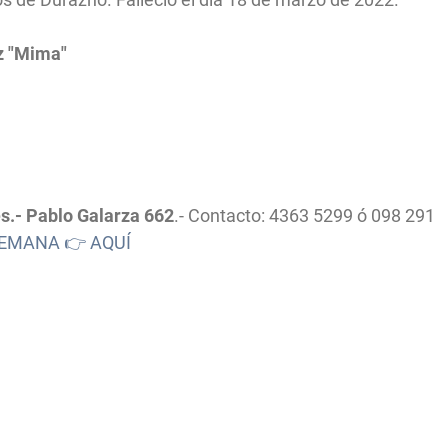
iz "Mima"
s.-
Pablo Galarza 662
.- Contacto: 4363 5299 ó 098 291
SEMANA 👉 AQUÍ