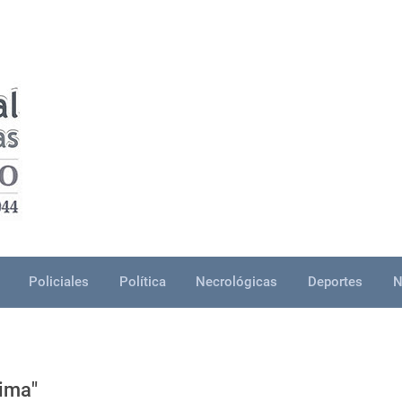
Policiales
Política
Necrológicas
Deportes
N
Mima"