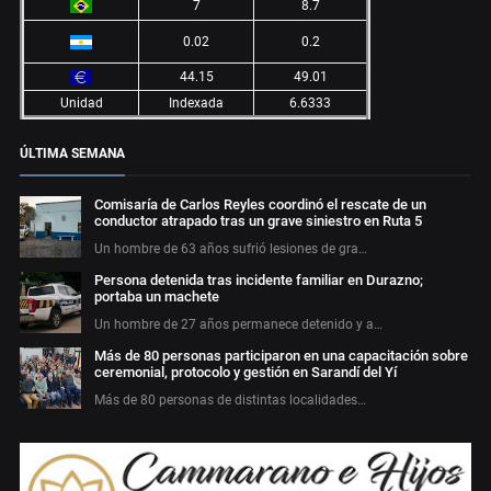
7
8.7
0.02
0.2
44.15
49.01
Unidad
Indexada
6.6333
ÚLTIMA SEMANA
Comisaría de Carlos Reyles coordinó el rescate de un
conductor atrapado tras un grave siniestro en Ruta 5
Un hombre de 63 años sufrió lesiones de gra…
Persona detenida tras incidente familiar en Durazno;
portaba un machete
Un hombre de 27 años permanece detenido y a…
Más de 80 personas participaron en una capacitación sobre
ceremonial, protocolo y gestión en Sarandí del Yí
Más de 80 personas de distintas localidades…