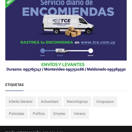
ETIQUETAS
Interés General
Actualidad
Necrológicas
Uruguayos
Policiales
Política
Empleo
Verano