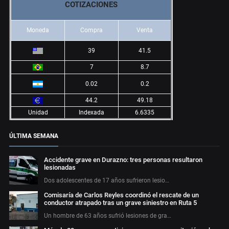
COTIZACIONES
Moneda
Compra
Venta
39
41.5
7
8.7
0.02
0.2
44.2
49.18
Unidad
Indexada
6.6335
ÚLTIMA SEMANA
Accidente grave en Durazno: tres personas resultaron
lesionadas
Dos adolescentes de 17 años sufrieron lesio…
Comisaría de Carlos Reyles coordinó el rescate de un
conductor atrapado tras un grave siniestro en Ruta 5
Un hombre de 63 años sufrió lesiones de gra…