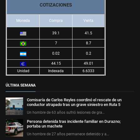
COTIZACIONES
Moneda
Compra
Venta
39.1
41.5
7
8.7
0.02
0.2
44.15
49.01
Unidad
Indexada
6.6333
ÚLTIMA SEMANA
Comisaría de Carlos Reyles coordinó el rescate de un
conductor atrapado tras un grave siniestro en Ruta 5
Un hombre de 63 años sufrió lesiones de gra…
Persona detenida tras incidente familiar en Durazno;
portaba un machete
Un hombre de 27 años permanece detenido y a…