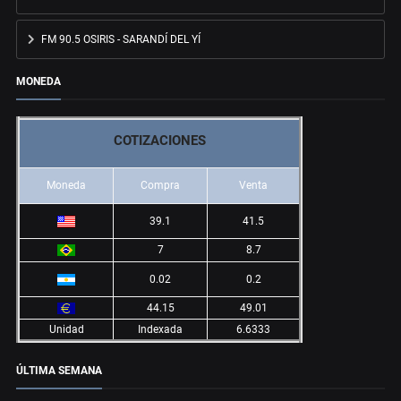
FM 90.5 OSIRIS - SARANDÍ DEL YÍ
MONEDA
COTIZACIONES
Moneda
Compra
Venta
39.1
41.5
7
8.7
0.02
0.2
44.15
49.01
Unidad
Indexada
6.6333
ÚLTIMA SEMANA