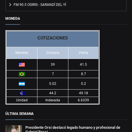
FM 90.5 OSIRIS - SARANDÍ DEL YÍ
MONEDA
COTIZACIONES
Moneda
Compra
Venta
39
41.5
7
8.7
0.02
0.2
44.2
49.18
Unidad
Indexada
6.6339
ÚLTIMA SEMANA
Presidente Orsi destacó legado humano y profesional de
Gabriel Rossi