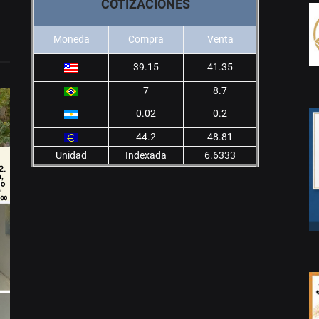
COTIZACIONES
Moneda
Compra
Venta
39.15
41.35
7
8.7
0.02
0.2
44.2
48.81
Unidad
Indexada
6.6333