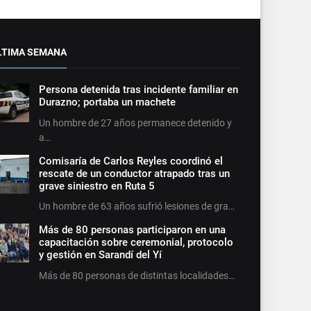
LTIMA SEMANA
Persona detenida tras incidente familiar en
Durazno; portaba un machete
Un hombre de 27 años permanece detenido y
a…
Comisaría de Carlos Reyles coordinó el
rescate de un conductor atrapado tras un
grave siniestro en Ruta 5
Un hombre de 63 años sufrió lesiones de gra…
Más de 80 personas participaron en una
capacitación sobre ceremonial, protocolo
y gestión en Sarandí del Yí
Más de 80 personas de distintas localidades…