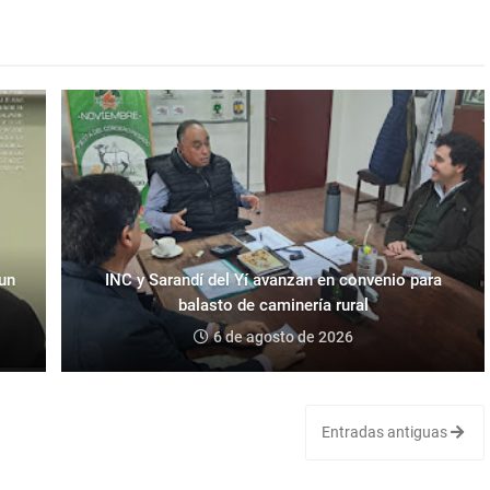
 un
INC y Sarandí del Yí avanzan en convenio para
balasto de caminería rural
6 de agosto de 2026
Entradas antiguas