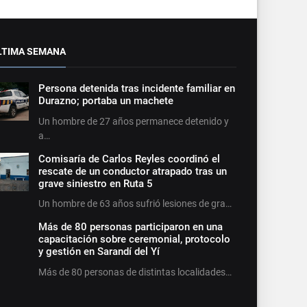
LTIMA SEMANA
Persona detenida tras incidente familiar en
Durazno; portaba un machete
Un hombre de 27 años permanece detenido y
a…
Comisaría de Carlos Reyles coordinó el
rescate de un conductor atrapado tras un
grave siniestro en Ruta 5
Un hombre de 63 años sufrió lesiones de gra…
Más de 80 personas participaron en una
capacitación sobre ceremonial, protocolo
y gestión en Sarandí del Yí
Más de 80 personas de distintas localidades…