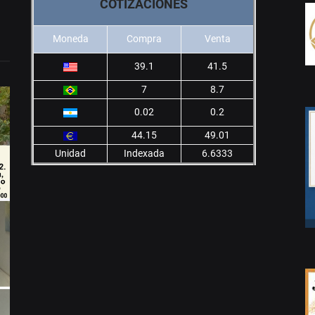
COTIZACIONES
Moneda
Compra
Venta
39.1
41.5
7
8.7
0.02
0.2
44.15
49.01
Unidad
Indexada
6.6333