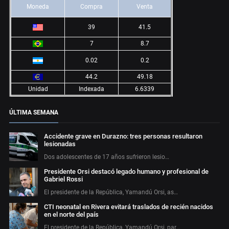
Moneda
Compra
Venta
39
41.5
7
8.7
0.02
0.2
44.2
49.18
Unidad
Indexada
6.6339
ÚLTIMA SEMANA
Accidente grave en Durazno: tres personas resultaron
lesionadas
Dos adolescentes de 17 años sufrieron lesio…
Presidente Orsi destacó legado humano y profesional de
Gabriel Rossi
El presidente de la República, Yamandú Orsi, as…
CTI neonatal en Rivera evitará traslados de recién nacidos
en el norte del país
El presidente de la República, Yamandú Orsi, par…