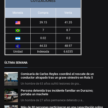
COTIZACIONES
Moneda
Compra
Venta
39.15
41.35
7
8.7
0.02
0.2
44.33
48.97
Unidad
Indexada
6.6335
ÚLTIMA SEMANA
Comisaría de Carlos Reyles coordinó el rescate de un
conductor atrapado tras un grave siniestro en Ruta 5
Un hombre de 63 años sufrió lesiones de gra…
Persona detenida tras incidente familiar en Durazno;
portaba un machete
Un hombre de 27 años permanece detenido y a…
Más de 80 personas participaron en una capacitación sobre