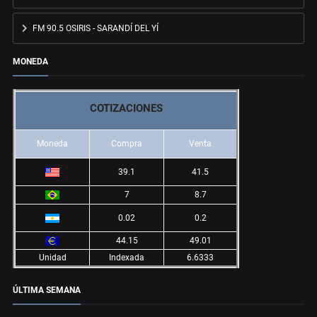
FM 90.5 OSIRIS - SARANDÍ DEL YÍ
MONEDA
COTIZACIONES
Moneda
Compra
Venta
39.1
41.5
7
8.7
0.02
0.2
44.15
49.01
Unidad
Indexada
6.6333
ÚLTIMA SEMANA