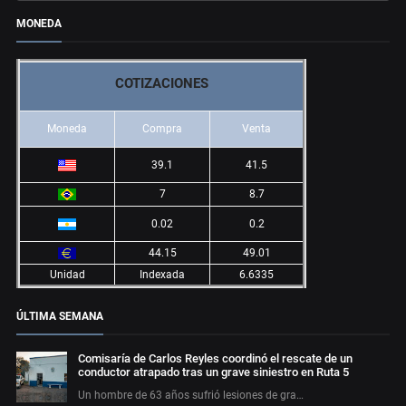
MONEDA
COTIZACIONES
Moneda
Compra
Venta
39.1
41.5
7
8.7
0.02
0.2
44.15
49.01
Unidad
Indexada
6.6335
ÚLTIMA SEMANA
Comisaría de Carlos Reyles coordinó el rescate de un
conductor atrapado tras un grave siniestro en Ruta 5
Un hombre de 63 años sufrió lesiones de gra…